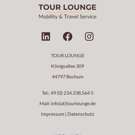
L
F
I
i
a
n
n
c
s
TOUR LOUNGE
k
e
t
Königsallee 309
e
b
a
d
o
g
44797 Bochum
i
o
r
Tel.: 49 (0) 234.338.564 5
n
k
a
Mail:
info(at)tourlounge.de
m
Impressum
|
Datenschutz