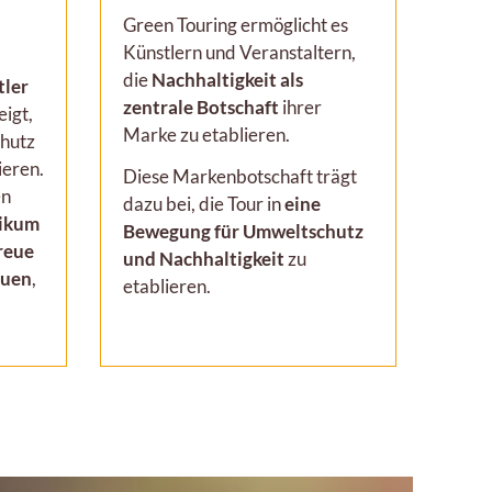
Green Touring ermöglicht es
Künstlern und Veranstaltern,
die
Nachhaltigkeit als
tler
zentrale Botschaft
ihrer
eigt,
Marke zu etablieren.
chutz
ieren.
Diese Markenbotschaft trägt
en
dazu bei, die Tour in
eine
likum
Bewegung für Umweltschutz
treue
und Nachhaltigkeit
zu
auen
,
etablieren.