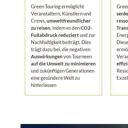
Green Touring ermöglicht
Gree
Veranstaltern, Künstlern und
senk
Crews,
umweltfreundlicher
resso
zu reisen
, indem es den
CO2-
Tran
Fußabdruck reduziert
und zur
Energ
Nachhaltigkeit beiträgt. Dies
Diese
trägt dazu bei, die negativen
ermög
Auswirkungen
von Tourneen
Veran
auf die Umwelt zu minimieren
effiz
und zukünftigen Generationen
Resso
eine gesündere Welt zu
Exzel
hinterlassen