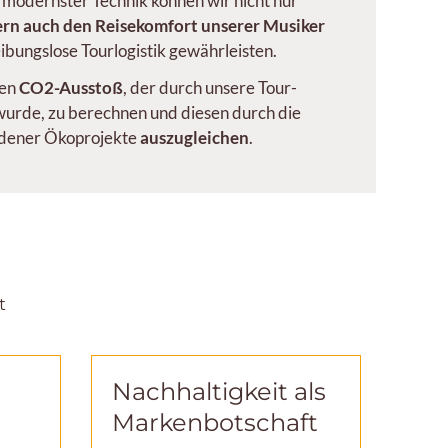
 modernster Technik können wir nicht nur
rn auch den Reisekomfort unserer Musiker
eibungslose Tourlogistik gewährleisten.
den
CO2-Ausstoß
, der durch unsere Tour-
wurde, zu berechnen und diesen durch die
edener Ökoprojekte
auszugleichen
.
t
e
Nachhaltigkeit als
Markenbotschaft