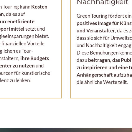
Nachhaltigkeit
n Touring kann
Kosten
en
, da es auf
Green Touring fördert ein
urceneffiziente
positives Image für Küns
sportmittel
setzt und
und Veranstalter
, da es z
ieeinsparungen bietet.
dass sie sich für Umwelts
 finanziellen Vorteile
und Nachhaltigkeit engag
lichen es Tour-
Diese Bemühungen könn
staltern,
ihre Budgets
dazu
beitragen, das Pub
ienter zu nutzen
und
zu inspirieren und eine 
urcen für künstlerische
Anhängerschaft aufzub
lenz zu lenken.
die ähnliche Werte teilt.