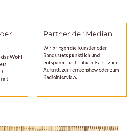
 der
Partner der Medien
Wir bringen die Künstler oder
Bands stets
pünktlich und
r das
Wohl
entspannt
nach ruhiger Fahrt zum
tets
Auftritt, zur Fernsehshow oder zum
ch
Radiointerview.
 mit