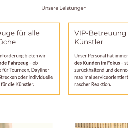
Unsere Leistungen
uge für alle
VIP-Betreuung
üche
Künstler
Anforderung bieten wir
Unser Personal hat imme
nde Fahrzeug
–
ob
des Kunden im Fokus
– s
 für Tourneen, Dayliner
zurückhaltend und denno
Strecken oder individuelle
maximal serviceorientiert
für die Künstler.
rascher Reaktion.